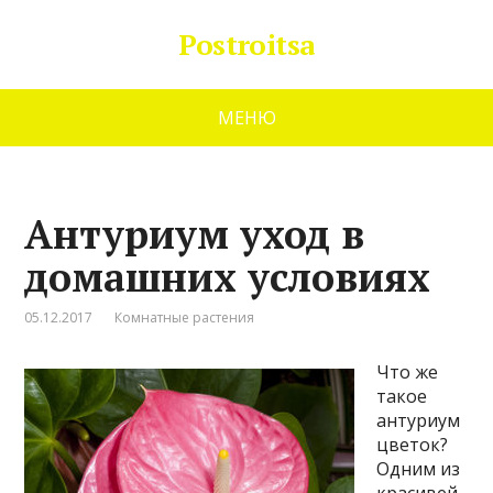
Postroitsa
МЕНЮ
Антуриум уход в
домашних условиях
05.12.2017
Комнатные растения
Что же
такое
антуриум
цветок?
Одним из