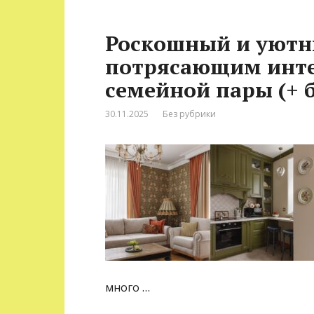
Роскошный и уютны
потрясающим инте
семейной пары (+ 
30.11.2025
Без рубрики
много …