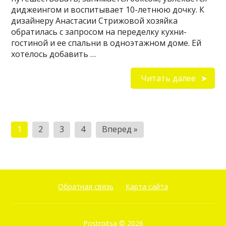
диджеингом и воспитывает 10-летнюю дочку. К
дизайнеру Анастасии Стрижовой хозяйка
обратилась с запросом на переделку кухни-
гостиной и ее спальни в одноэтажном доме. Ей
хотелось добавить …
Читать далее
Пагинация
1
2
3
4
Вперед »
записей
Обратная связь
Карта сайта
Postroitsa
© 2026