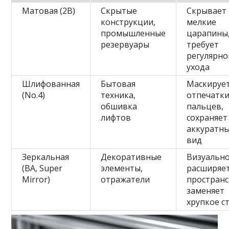
Матовая (2B)
Скрытые
Скрывает
конструкции,
мелкие
промышленные
царапины,
резервуары
требует
регулярно
ухода
Шлифованная
Бытовая
Маскируе
(No.4)
техника,
отпечатк
обшивка
пальцев,
лифтов
сохраняет
аккуратн
вид
Зеркальная
Декоративные
Визуальн
(BA, Super
элементы,
расширяе
Mirror)
отражатели
пространс
заменяет
хрупкое с