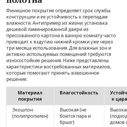
Финишное покрытие определяет срок службы
конструкции и ее устойчивость к перепадам
влажности. Антипример из жизни: установка
дешевой ламинированной двери из
прессованного картона в ванную комнату часто
приводит к вздутию нижней кромки уже через
три месяца использования. Для влажных зон и
активно используемых помещений требуются
износостойкие решения. Ниже представлены
характеристики востребованных материалов,
которые помогают принять взвешенное
решение.
Материал
Влагостойкость
Устой
покрытия
к цар
Экошпон
Высокая (не
Высока
(полипропилен)
боится пара и
(подхо
брызг)
домов 