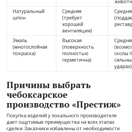
живот
Натуральный
Средняя
Средня
шпон
(требует
(подда
хорошей
рестав
вентиляции)
Эмаль
Высокая
Средня
(многослойная
(поверхность
(возмо
покраска)
полностью
сколы 
герметична)
сильны
ударах)
Причины выбрать
чебоксарское
производство «Престиж»
Покупка изделий у локального производителя
дает ощутимые преимущества на всех этапах
сделки. Заказчики избавлены от необходимости