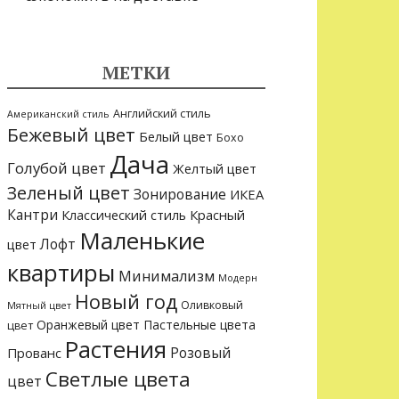
МЕТКИ
Английский стиль
Американский стиль
Бежевый цвет
Белый цвет
Бохо
Дача
Голубой цвет
Желтый цвет
Зеленый цвет
Зонирование
ИКЕА
Кантри
Классический стиль
Красный
Маленькие
Лофт
цвет
квартиры
Минимализм
Модерн
Новый год
Оливковый
Мятный цвет
Оранжевый цвет
Пастельные цвета
цвет
Растения
Розовый
Прованс
Светлые цвета
цвет