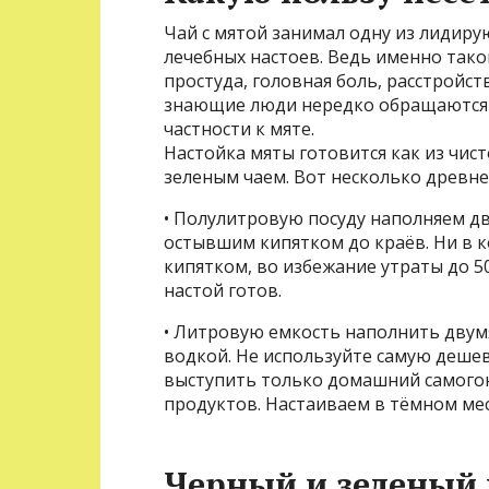
Чай с мятой занимал одну из лидир
лечебных настоев. Ведь именно тако
простуда, головная боль, расстройст
знающие люди нередко обращаются к
частности к мяте.
Настойка мяты готовится как из чист
зеленым чаем. Вот несколько древн
• Полулитровую посуду наполняем д
остывшим кипятком до краёв. Ни в к
кипятком, во избежание утраты до 5
настой готов.
• Литровую емкость наполнить дву
водкой. Не используйте самую деше
выступить только домашний самогон
продуктов. Настаиваем в тёмном ме
Черный и зеленый 