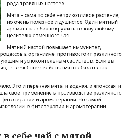
рода травяных настоев.
Мята – сама по себе неприхотливое растение,
но очень полезное и душистое. Один мятный
аромат способен вскружить голову любому
целителю отменного чая.
Мятный настой повышает иммунитет,
роцессов в организме, противостоит различного
рующим и успокоительным свойством. Если вы
ью, то лечебные свойства мяты обязательно
ло. Это и перечная мята, и водная, и японская, и
ашла свое применение в производстве различного
в фитотерапии и ароматерапии. Но самой
макологии, в фитотерапии и ароматерапии
 в себе чай с мятой