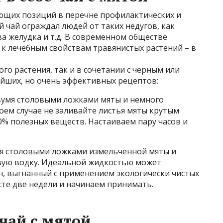
ующих позиций в перечне профилактических и
й чай ограждал людей от таких недугов, как
ва желудка и т.д. В современном обществе
 лечебным свойствам травянистых растений – в
ого растения, так и в сочетании с черным или
ейших, но очень эффективных рецептов:
вумя столовыми ложками мяты и немного
оем случае не заливайте листья мяты крутым
0% полезных веществ. Настаиваем пару часов и
мя столовыми ложками измельченной мяты и
вую водку. Идеальной жидкостью может
, выгнанный с применением экологически чистых
сте две недели и начинаем принимать.
чай с мятой