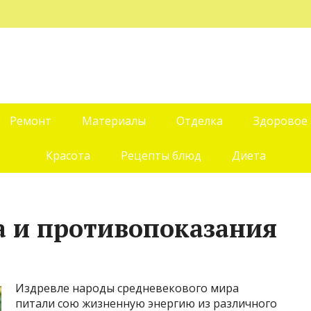
Ремонт
Материалы
Отделка
Здоровое
Красота
Рецепты блюд
Диета
а и противопоказания
Издревле народы средневекового мира
питали сою жизненную энергию из различного