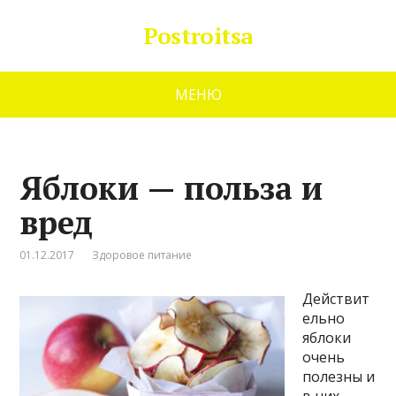
Postroitsa
МЕНЮ
Яблоки — польза и
вред
01.12.2017
Здоровое питание
Действит
ельно
яблоки
очень
полезны и