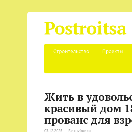
Postroitsa
Строительство
Проекты
Жить в удоволь
красивый дом 18
прованс для вз
03.12.2025
Без рубрики