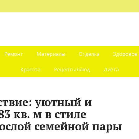
Ремонт
Материалы
Отделка
Здоровое
Красота
Рецепты блюд
Диета
ствие: уютный и
3 кв. м в стиле
рослой семейной пары