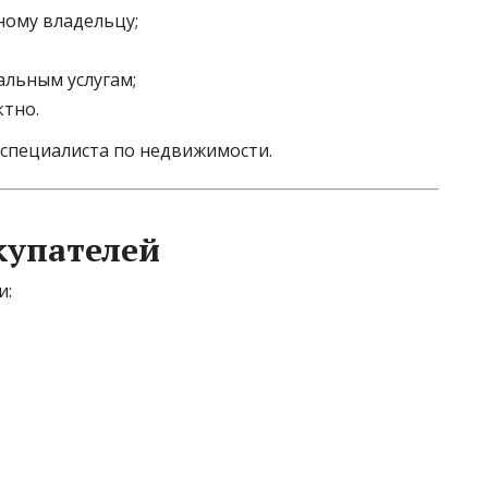
ному владельцу;
альным услугам;
тно.
специалиста по недвижимости.
купателей
и: