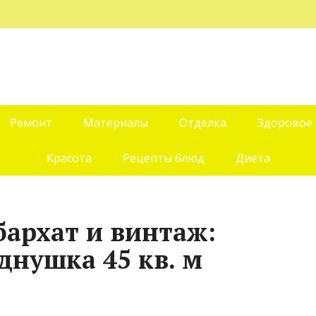
Ремонт
Материалы
Отделка
Здоровое
Красота
Рецепты блюд
Диета
бархат и винтаж:
днушка 45 кв. м