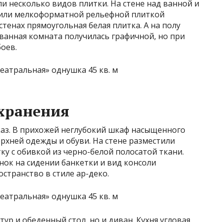
 несколько видов плитки. На стене над ванной и
мили мелкоформатной рельефной плиткой
стенах прямоугольная белая плитка. А на полу
 ванная комната получилась графичной, но при
оев.
хранения
каз. В прихожей неглубокий шкаф насыщенного
ерхней одежды и обуви. На стене разместили
ку с обивкой из черно-белой полосатой ткани.
нок на сидении банкетки и вид консоли
странство в стиле ар-деко.
ур и обеденный стол, но и диван. Кухня угловая,