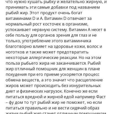
что нужно кушать рыбку и желательно жирную, и
принимать эти самые добавки под названием
рыбий жир. Этот продукт очень богат
витаминами D и А. Витамин D отвечает за
нормальный рост косточек в организме,
успокаивает нервную систему. Витамин А несет в
себе пользу для органов зрения для глаз и не
только, употребление этого витаминчика
благотворно влияет на здоровье кожи, волос и
ноготков и также может предотвратить
некоторые аллергические реакции. Но на этом
польза рыбьего жира не заканчивается. Рыбий
жир отличный помощник для женщин в плане
похудения при его приеме ускоряется процесс
обмена веществ, а это значит что расщепление
жиров может происходить без изнурительных
диет и физических нагрузок. Конечно же если
питаться вредной и жирной едой например Фаст
– фу дом то тут рыбий жир не поможет, но если
питаться правильно и не вести сидячий образ
жизни рыбий жир станет отличным помощником.