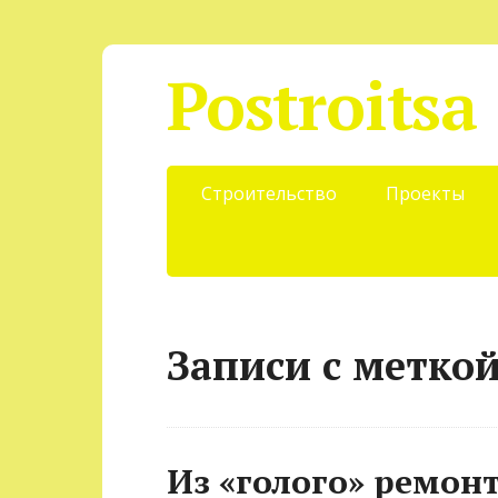
Postroitsa
Строительство
Проекты
Записи с метко
Из «голого» ремон