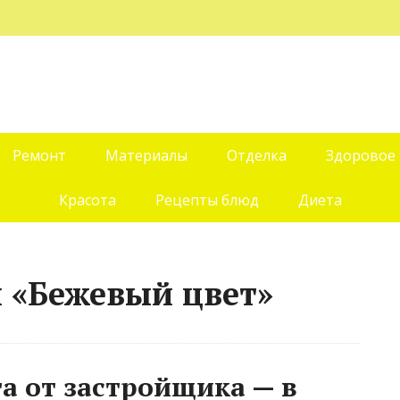
Ремонт
Материалы
Отделка
Здоровое
Красота
Рецепты блюд
Диета
й «Бежевый цвет»
та от застройщика — в