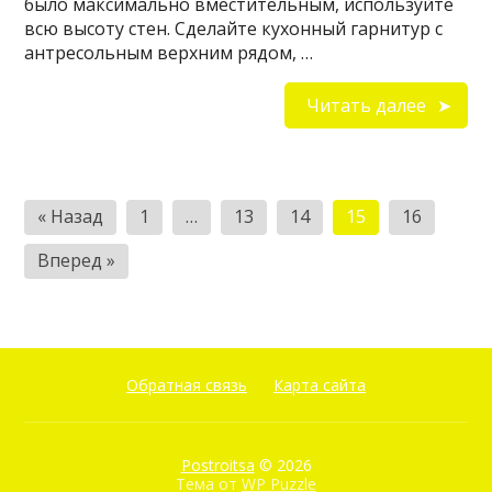
было максимально вместительным, используйте
всю высоту стен. Сделайте кухонный гарнитур с
антресольным верхним рядом, …
Читать далее
Пагинация
« Назад
1
…
13
14
15
16
записей
Вперед »
Обратная связь
Карта сайта
Postroitsa
© 2026
Тема от
WP Puzzle