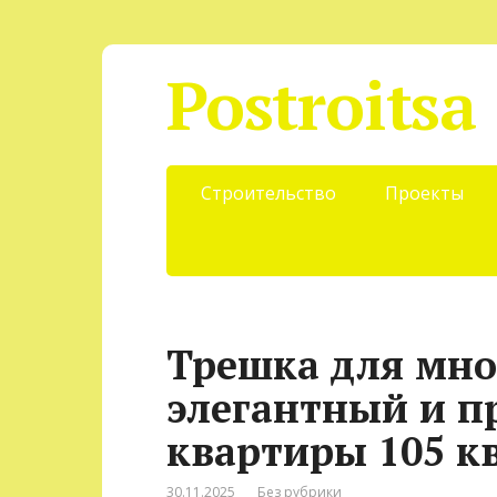
Postroitsa
Строительство
Проекты
Трешка для мно
элегантный и п
квартиры 105 кв
30.11.2025
Без рубрики