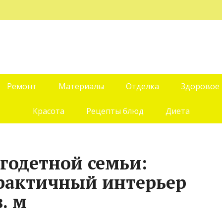
Ремонт
Материалы
Отделка
Здоровое
Красота
Рецепты блюд
Диета
годетной семьи:
рактичный интерьер
. м