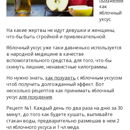
похудения
как
яблочный
уксус.
На какие жертвы не идут девушки и женщины,
что-бы быть стройной и привлекательной.
Яблочный уксус уже таки давненько используется
в народной медицине в качестве
вспомогательного средства, для того, что-бы
скинуть лишние, ненавистные килограммы.
Но нужно знать,
как похудеть
с яблочным уксусом
чтоб получить долгожданный эффект. Вот
несколько рецептов как принимать яблочный
уксус
для похудения
.
Рецепт №1. Каждый день по два раза на дню за 30
минут, до того как будете кушать, выпивайте
стакан воды, предварительно размешав в нем 2
чл яблочного уксуса и 1 чл меда.