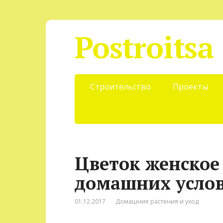
Postroitsa
Строительство
Проекты
Цветок женское 
домашних усло
01.12.2017
Домашние растения и уход