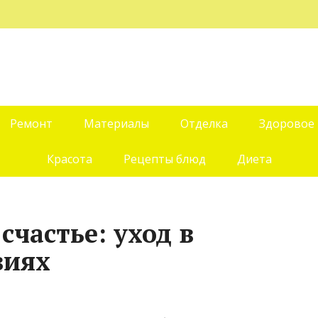
Ремонт
Материалы
Отделка
Здоровое
Красота
Рецепты блюд
Диета
счастье: уход в
виях