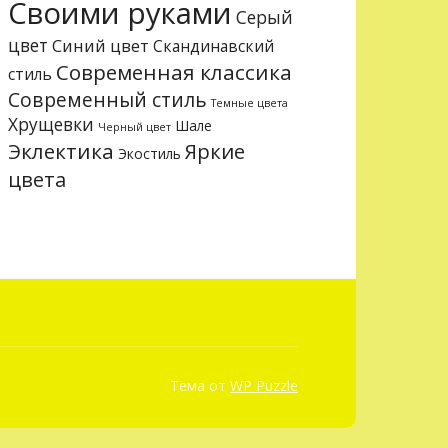
Своими руками
Серый
цвет
Синий цвет
Скандинавский
Современная классика
стиль
Современный стиль
Темные цвета
Хрущевки
Шале
Черный цвет
Эклектика
Яркие
Экостиль
цвета
Тема от
WP Puzzle