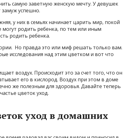
нить самую заветную женскую мечту. У девушек
т замуж успешно.
няя, у них в семьях начинает царить мир, покой
е могут родить ребенка, по тем или иным
сть родить ребенка.
тории. Но правда это или миф решать только вам.
рые исследования над этим цветком и вот что
ает воздух. Происходит это за счет того, что он
атывает его в кислород. Воздух при этом в доме
ечно же полезным для здоровья. Давайте теперь
частье цветок уход.
веток уход в домашних
ое время радовал вас своим видом и приносил в