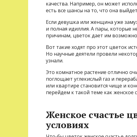
качества. Например, он может испол
есть все шансы на то, что она выйде
Если девушка или женщина уже замуж
и полная идиллия. А пары, которые н
причинам, цветок дает им возможно
Вот такие ходят про этот цветок ис
Но научные деятели провели некото
узнали.
Это комнатное растение отлично очищ
поглощает углекислый газ и перераб
или квартире становится чище и кон
перейдем к такой теме как женское с
Женское счастье ц
условиях
Что-бы цветок женское счастье долг