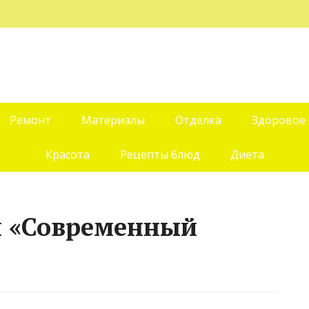
Ремонт
Материалы
Отделка
Здоровое
Красота
Рецепты блюд
Диета
й «Современный