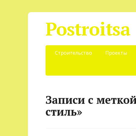
Postroitsa
Строительство
Проекты
Записи с метко
стиль»