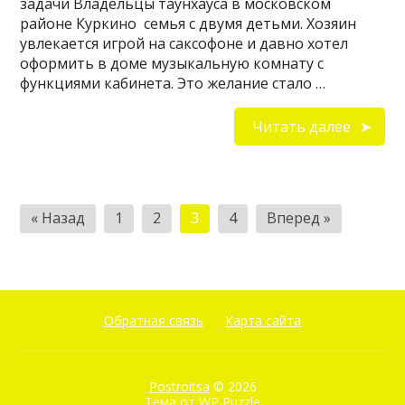
задачи Владельцы таунхауса в московском
районе Куркино семья с двумя детьми. Хозяин
увлекается игрой на саксофоне и давно хотел
оформить в доме музыкальную комнату с
функциями кабинета. Это желание стало …
Читать далее
Пагинация
« Назад
1
2
3
4
Вперед »
записей
Обратная связь
Карта сайта
Postroitsa
© 2026
Тема от
WP Puzzle